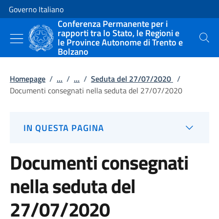
Vai al contenuto
Vai alla navigazione del sito
Governo Italiano
Conferenza Permanente per i
rapporti tra lo Stato, le Regioni e
le Province Autonome di Trento e
Cerca
Bolzano
Homepage
/
...
/
...
/
Seduta del 27/07/2020
/
Documenti consegnati nella seduta del 27/07/2020
IN QUESTA PAGINA
Documenti consegnati
nella seduta del
27/07/2020