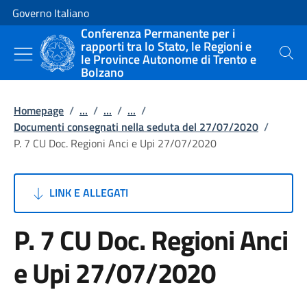
Vai al contenuto
Vai alla navigazione del sito
Governo Italiano
Conferenza Permanente per i
rapporti tra lo Stato, le Regioni e
le Province Autonome di Trento e
Cerca
Bolzano
Homepage
/
...
/
...
/
...
/
Documenti consegnati nella seduta del 27/07/2020
/
P. 7 CU Doc. Regioni Anci e Upi 27/07/2020
LINK E ALLEGATI
P. 7 CU Doc. Regioni Anci
e Upi 27/07/2020