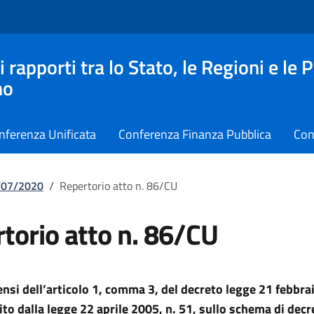
apporti tra lo Stato, le Regioni e le 
no
nferenza Unificata
Conferenza Finanza Pubblica
Con
7/07/2020
/
Repertorio atto n. 86/CU
torio atto n. 86/CU
sensi dell’articolo 1, comma 3, del decreto legge 21 febbra
ito dalla legge 22 aprile 2005, n. 51, sullo schema di decr