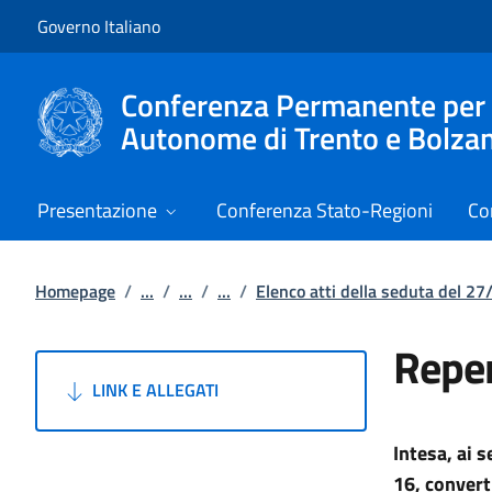
Vai al contenuto
Vai alla navigazione del sito
Governo Italiano
Conferenza Permanente per i r
Autonome di Trento e Bolza
Presentazione
Conferenza Stato-Regioni
Co
Homepage
/
...
/
...
/
...
/
Elenco atti della seduta del 2
Reper
LINK E ALLEGATI
Intesa, ai 
16, convert