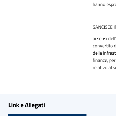
hanno espres
SANCISCE 
ai sensi del
convertito d
delle infras
finanze, per
relativo al 
Link e Allegati