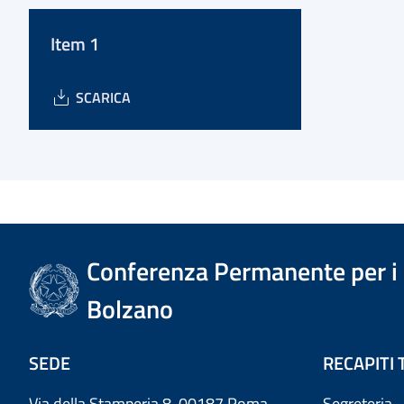
Item 1
SCARICA
Conferenza Permanente per i r
Bolzano
SEDE
RECAPITI 
Via della Stamperia 8, 00187 Roma
Segreteria