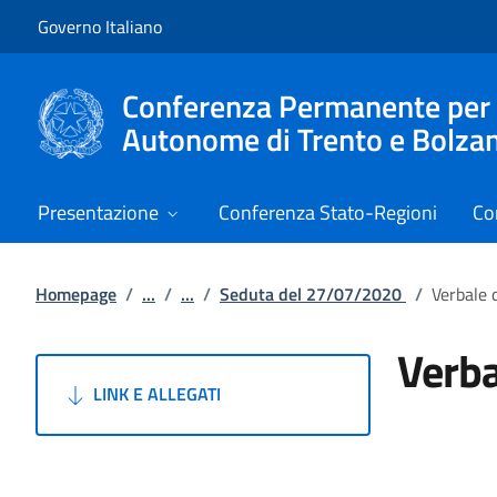
Vai al contenuto
Vai alla navigazione del sito
Governo Italiano
Conferenza Permanente per i r
Autonome di Trento e Bolza
Presentazione
Conferenza Stato-Regioni
Co
Homepage
/
...
/
...
/
Seduta del 27/07/2020
/
Verbale 
Verba
LINK E ALLEGATI