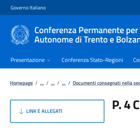
Vai al contenuto
Vai alla navigazione del sito
Governo Italiano
Conferenza Permanente per i r
Autonome di Trento e Bolza
Presentazione
Conferenza Stato-Regioni
Co
Homepage
/
...
/
...
/
...
/
Documenti consegnati nella s
P. 4 
LINK E ALLEGATI