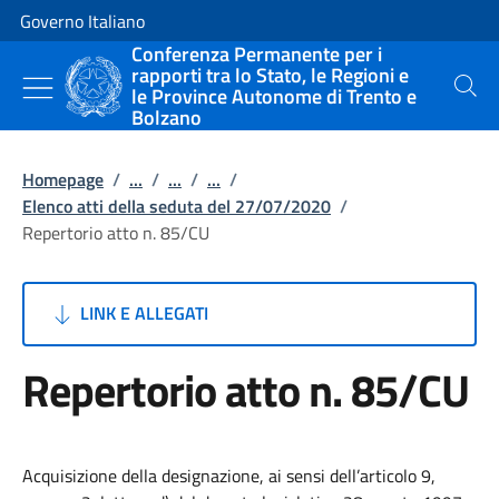
Vai al contenuto
Vai alla navigazione del sito
Governo Italiano
Conferenza Permanente per i
rapporti tra lo Stato, le Regioni e
le Province Autonome di Trento e
Cerca
Bolzano
Homepage
/
...
/
...
/
...
/
Elenco atti della seduta del 27/07/2020
/
Repertorio atto n. 85/CU
LINK E ALLEGATI
Repertorio atto n. 85/CU
Acquisizione della designazione, ai sensi dell’articolo 9,