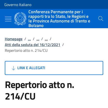
Vai al contenuto
Vai alla navigazione del sito
Governo Italiano
Conferenza Permanente per i
rapporti tra lo Stato, le Regioni e
le Province Autonome di Trento e
Cerca
Bolzano
Homepage
/
...
/
...
/
...
/
Atti della seduta del 16/12/2021
/
Repertorio atto n. 214/CU
LINK E ALLEGATI
Repertorio atto n.
214/CU