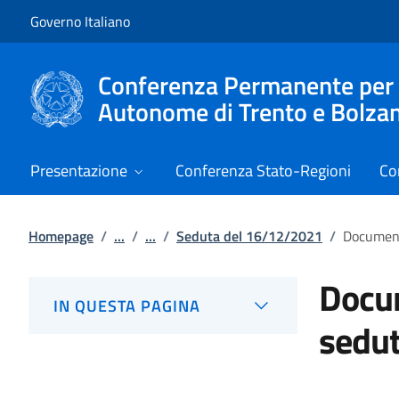
Vai al contenuto
Vai alla navigazione del sito
Governo Italiano
Conferenza Permanente per i r
Autonome di Trento e Bolza
Presentazione
Conferenza Stato-Regioni
Co
Homepage
/
...
/
...
/
Seduta del 16/12/2021
/
Document
Docum
IN QUESTA PAGINA
sedu