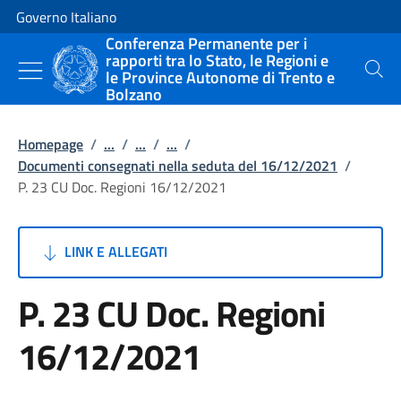
Vai al contenuto
Vai alla navigazione del sito
Governo Italiano
Conferenza Permanente per i
rapporti tra lo Stato, le Regioni e
le Province Autonome di Trento e
Cerca
Bolzano
Homepage
/
...
/
...
/
...
/
Documenti consegnati nella seduta del 16/12/2021
/
P. 23 CU Doc. Regioni 16/12/2021
LINK E ALLEGATI
P. 23 CU Doc. Regioni
16/12/2021