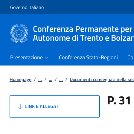
Vai al contenuto
Vai alla navigazione del sito
Governo Italiano
Conferenza Permanente per i r
Autonome di Trento e Bolza
Presentazione
Conferenza Stato-Regioni
Co
Homepage
/
...
/
...
/
...
/
Documenti consegnati nella s
P. 31
LINK E ALLEGATI