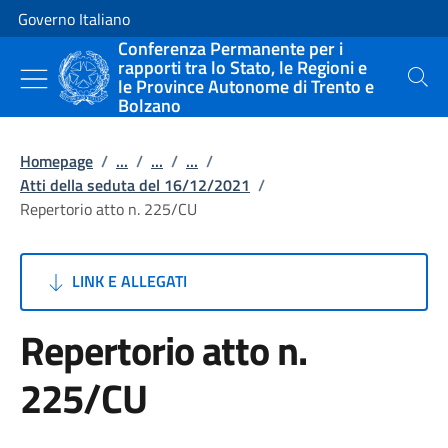
Vai al contenuto
Vai alla navigazione del sito
Governo Italiano
Conferenza Permanente per i
rapporti tra lo Stato, le Regioni e
le Province Autonome di Trento e
Cerca
Bolzano
Homepage
/
...
/
...
/
...
/
Atti della seduta del 16/12/2021
/
Repertorio atto n. 225/CU
LINK E ALLEGATI
Repertorio atto n.
225/CU