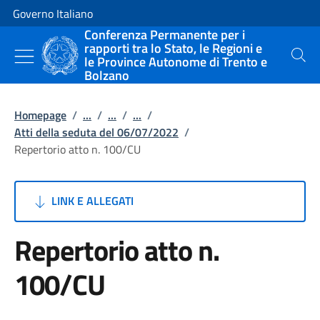
Vai al contenuto
Vai alla navigazione del sito
Governo Italiano
Conferenza Permanente per i
rapporti tra lo Stato, le Regioni e
le Province Autonome di Trento e
Cerca
Bolzano
Homepage
/
...
/
...
/
...
/
Atti della seduta del 06/07/2022
/
Repertorio atto n. 100/CU
LINK E ALLEGATI
Repertorio atto n.
100/CU