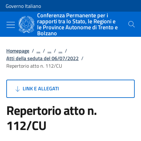
Vai al contenuto
Vai alla navigazione del sito
Governo Italiano
Conferenza Permanente per i
rapporti tra lo Stato, le Regioni e
le Province Autonome di Trento e
Cerca
Bolzano
Homepage
/
...
/
...
/
...
/
Atti della seduta del 06/07/2022
/
Repertorio atto n. 112/CU
LINK E ALLEGATI
Repertorio atto n.
112/CU