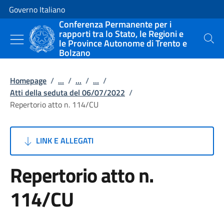
Vai al contenuto
Vai alla navigazione del sito
Governo Italiano
Conferenza Permanente per i
rapporti tra lo Stato, le Regioni e
le Province Autonome di Trento e
Cerca
Bolzano
Homepage
/
...
/
...
/
...
/
Atti della seduta del 06/07/2022
/
Repertorio atto n. 114/CU
LINK E ALLEGATI
Repertorio atto n.
114/CU