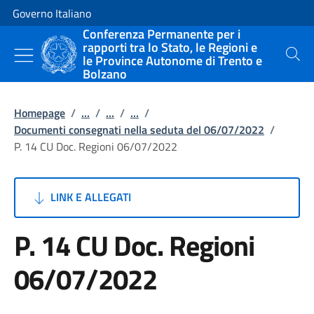
Vai al contenuto
Vai alla navigazione del sito
Governo Italiano
Conferenza Permanente per i
rapporti tra lo Stato, le Regioni e
le Province Autonome di Trento e
Cerca
Bolzano
Homepage
/
...
/
...
/
...
/
Documenti consegnati nella seduta del 06/07/2022
/
P. 14 CU Doc. Regioni 06/07/2022
LINK E ALLEGATI
P. 14 CU Doc. Regioni
06/07/2022