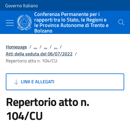
Vai al contenuto
Vai alla navigazione del sito
Governo Italiano
Conferenza Permanente per i
rapporti tra lo Stato, le Regioni e
le Province Autonome di Trento e
Cerca
Bolzano
Homepage
/
...
/
...
/
...
/
Atti della seduta del 06/07/2022
/
Repertorio atto n. 104/CU
LINK E ALLEGATI
Repertorio atto n.
104/CU