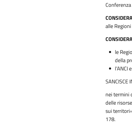
Conferenza U
CONSIDER
alle Regioni
CONSIDER
le Regi
della p
l’ANCI 
SANCISCE 
nei termini 
delle risors
sui territor
178.