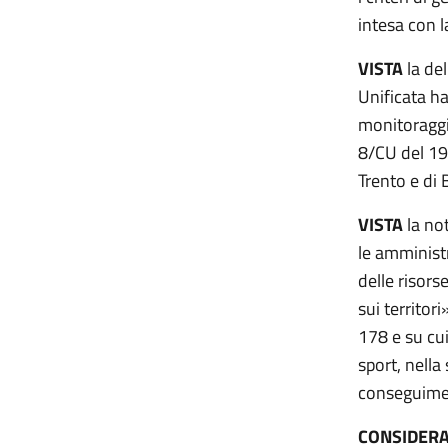
intesa con 
VISTA
la de
Unificata h
monitoraggio
8/CU del 19
Trento e di B
VISTA
la no
le amministr
delle risors
sui territor
178 e su cu
sport, nella
conseguimen
CONSIDER