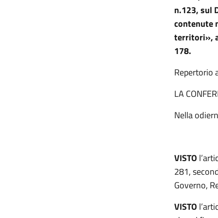
n.123, sul
D
contenute n
territori», 
178.
Repertorio a
LA CONFER
Nella odiern
VISTO
l’art
281, second
Governo, Reg
VISTO
l’art