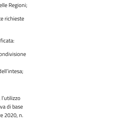
elle Regioni;
e richieste
ficata:
condivisione
ell’intesa;
l’utilizzo
iva di base
re 2020, n.