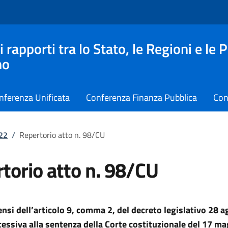
apporti tra lo Stato, le Regioni e le 
no
nferenza Unificata
Conferenza Finanza Pubblica
Con
022
/
Repertorio atto n. 98/CU
torio atto n. 98/CU
sensi dell’articolo 9, comma 2, del decreto legislativo 28 
cessiva alla sentenza della Corte costituzionale del 17 m