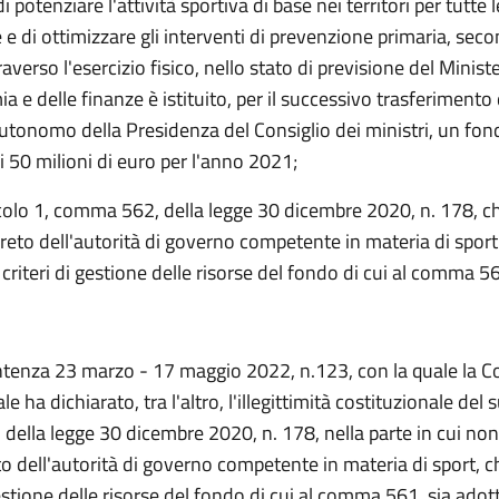
di potenziare l'attività sportiva di base nei territori per tutte 
e di ottimizzare gli interventi di prevenzione primaria, seco
traverso l'esercizio fisico, nello stato di previsione del Minist
a e delle finanze è istituito, per il successivo trasferimento 
 autonomo della Presidenza del Consiglio dei ministri, un fo
 50 milioni di euro per l'anno 2021;
icolo 1, comma 562, della legge 30 dicembre 2020, n. 178, c
reto dell'autorità di governo competente in materia di spor
i criteri di gestione delle risorse del fondo di cui al comma 5
ntenza 23 marzo - 17 maggio 2022, n.123, con la quale la C
le ha dichiarato, tra l'altro, l'illegittimità costituzionale del
ella legge 30 dicembre 2020, n. 178, nella parte in cui no
to dell'autorità di governo competente in materia di sport, c
 gestione delle risorse del fondo di cui al comma 561, sia adot