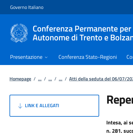
Vai al contenuto
Vai alla navigazione del sito
Governo Italiano
Conferenza Permanente per i r
Autonome di Trento e Bolza
Presentazione
Conferenza Stato-Regioni
Co
Homepage
/
...
/
...
/
...
/
Atti della seduta del 06/07/2
Reper
LINK E ALLEGATI
Intesa, ai 
n. 281, suc