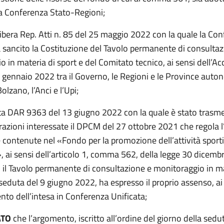
la Conferenza Stato-Regioni;
libera Rep. Atti n. 85 del 25 maggio 2022 con la quale la Co
a sancito la Costituzione del Tavolo permanente di consultaz
 in materia di sport e del Comitato tecnico, ai sensi dell’Ac
 gennaio 2022 tra il Governo, le Regioni e le Province auto
olzano, l’Anci e l’Upi;
ta DAR 9363 del 13 giugno 2022 con la quale è stato trasme
azioni interessate il DPCM del 27 ottobre 2021 che regola l’
e contenute nel «Fondo per la promozione dell’attività sport
i», ai sensi dell’articolo 1, comma 562, della legge 30 dicemb
i il Tavolo permanente di consultazione e monitoraggio in ma
 seduta del 9 giugno 2022, ha espresso il proprio assenso, ai 
to dell’intesa in Conferenza Unificata;
ATO
che l’argomento, iscritto all’ordine del giorno della sedu