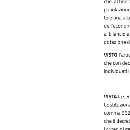
che, al fine 
popolazione 
terziaria at
dell'economi
al bilancio
dotazione di
VISTO
l’art
che con dec
individuati 
VISTA
la se
Costituziona
comma 562 d
che il decre
i criteri di