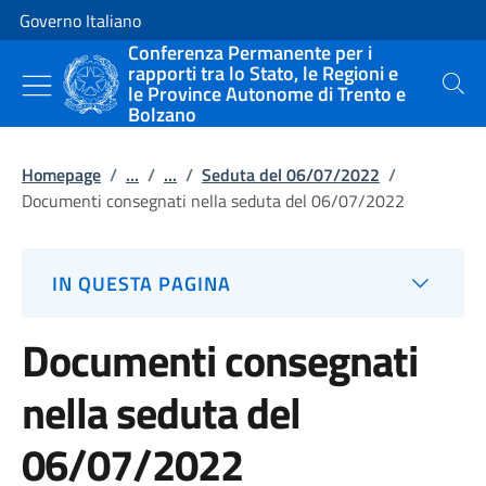
Vai al contenuto
Vai alla navigazione del sito
Governo Italiano
Conferenza Permanente per i
rapporti tra lo Stato, le Regioni e
le Province Autonome di Trento e
Cerca
Bolzano
Homepage
/
...
/
...
/
Seduta del 06/07/2022
/
Documenti consegnati nella seduta del 06/07/2022
IN QUESTA PAGINA
Documenti consegnati
nella seduta del
06/07/2022