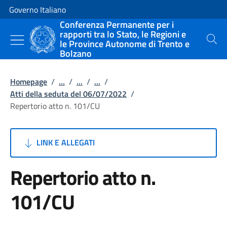
Vai al contenuto
Vai alla navigazione del sito
Governo Italiano
Conferenza Permanente per i
rapporti tra lo Stato, le Regioni e
le Province Autonome di Trento e
Cerca
Bolzano
Homepage
/
...
/
...
/
...
/
Atti della seduta del 06/07/2022
/
Repertorio atto n. 101/CU
LINK E ALLEGATI
Repertorio atto n.
101/CU