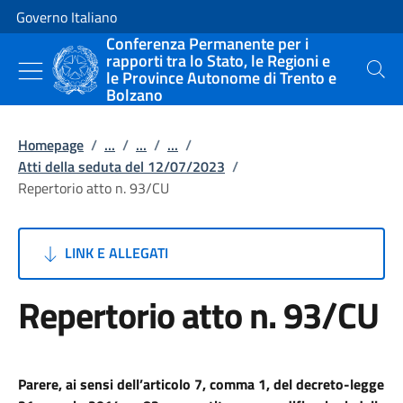
Vai al contenuto
Vai alla navigazione del sito
Governo Italiano
Conferenza Permanente per i
rapporti tra lo Stato, le Regioni e
le Province Autonome di Trento e
Cerca
Bolzano
Homepage
/
...
/
...
/
...
/
Atti della seduta del 12/07/2023
/
Repertorio atto n. 93/CU
LINK E ALLEGATI
Repertorio atto n. 93/CU
Parere, ai sensi dell’articolo 7, comma 1, del decreto-legge