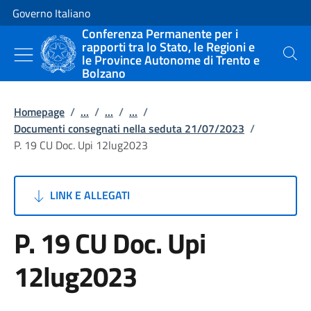
Vai al contenuto
Vai alla navigazione del sito
Governo Italiano
Conferenza Permanente per i
rapporti tra lo Stato, le Regioni e
le Province Autonome di Trento e
Cerca
Bolzano
Homepage
/
...
/
...
/
...
/
Documenti consegnati nella seduta 21/07/2023
/
P. 19 CU Doc. Upi 12lug2023
LINK E ALLEGATI
P. 19 CU Doc. Upi
12lug2023