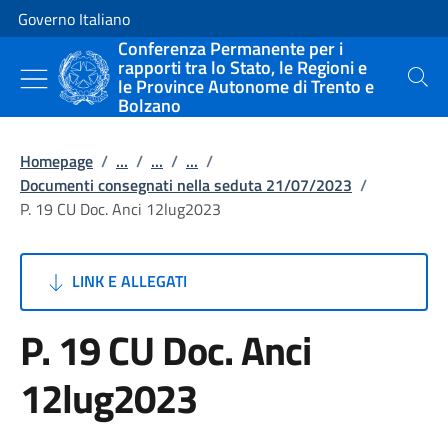
Vai al contenuto
Vai alla navigazione del sito
Governo Italiano
Conferenza Permanente per i
rapporti tra lo Stato, le Regioni e
le Province Autonome di Trento e
Cerca
Bolzano
Homepage
/
...
/
...
/
...
/
Documenti consegnati nella seduta 21/07/2023
/
P. 19 CU Doc. Anci 12lug2023
LINK E ALLEGATI
P. 19 CU Doc. Anci
12lug2023