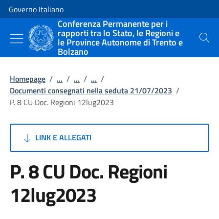
Vai al contenuto
Vai alla navigazione del sito
Governo Italiano
Conferenza Permanente per i
rapporti tra lo Stato, le Regioni e
le Province Autonome di Trento e
Cerca
Bolzano
Homepage
/
...
/
...
/
...
/
Documenti consegnati nella seduta 21/07/2023
/
P. 8 CU Doc. Regioni 12lug2023
LINK E ALLEGATI
P. 8 CU Doc. Regioni
12lug2023