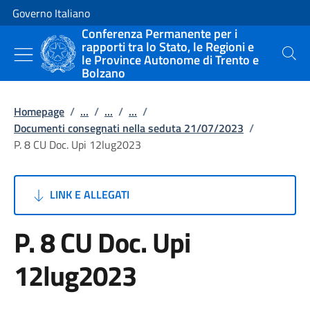
Vai al contenuto
Vai alla navigazione del sito
Governo Italiano
Conferenza Permanente per i
rapporti tra lo Stato, le Regioni e
le Province Autonome di Trento e
Cerca
Bolzano
Homepage
/
...
/
...
/
...
/
Documenti consegnati nella seduta 21/07/2023
/
P. 8 CU Doc. Upi 12lug2023
LINK E ALLEGATI
P. 8 CU Doc. Upi
12lug2023