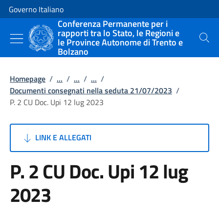
Vai al contenuto
Vai alla navigazione del sito
Governo Italiano
Conferenza Permanente per i
rapporti tra lo Stato, le Regioni e
le Province Autonome di Trento e
Cerca
Bolzano
Homepage
/
...
/
...
/
...
/
Documenti consegnati nella seduta 21/07/2023
/
P. 2 CU Doc. Upi 12 lug 2023
LINK E ALLEGATI
P. 2 CU Doc. Upi 12 lug
2023