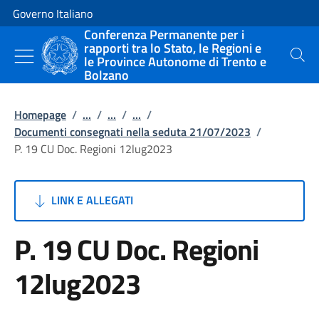
Vai al contenuto
Vai alla navigazione del sito
Governo Italiano
Conferenza Permanente per i
rapporti tra lo Stato, le Regioni e
le Province Autonome di Trento e
Cerca
Bolzano
Homepage
/
...
/
...
/
...
/
Documenti consegnati nella seduta 21/07/2023
/
P. 19 CU Doc. Regioni 12lug2023
LINK E ALLEGATI
P. 19 CU Doc. Regioni
12lug2023