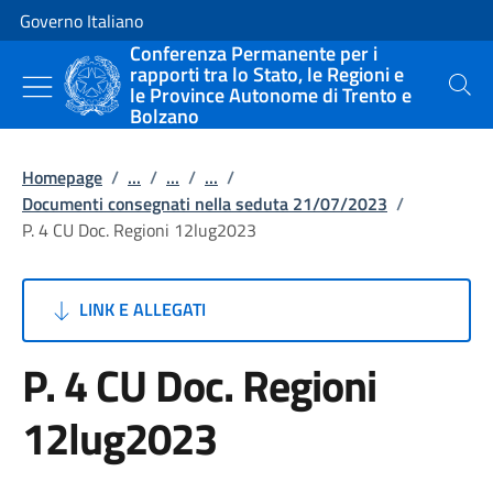
Vai al contenuto
Vai alla navigazione del sito
Governo Italiano
Conferenza Permanente per i
rapporti tra lo Stato, le Regioni e
le Province Autonome di Trento e
Cerca
Bolzano
Homepage
/
...
/
...
/
...
/
Documenti consegnati nella seduta 21/07/2023
/
P. 4 CU Doc. Regioni 12lug2023
LINK E ALLEGATI
P. 4 CU Doc. Regioni
12lug2023