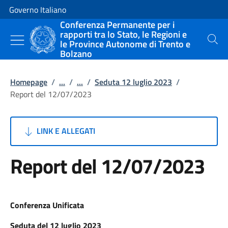
Vai al contenuto
Vai alla navigazione del sito
Governo Italiano
Conferenza Permanente per i
rapporti tra lo Stato, le Regioni e
le Province Autonome di Trento e
Cerca
Bolzano
Homepage
/
...
/
...
/
Seduta 12 luglio 2023
/
Report del 12/07/2023
LINK E ALLEGATI
Report del 12/07/2023
Conferenza Unificata
Seduta del 12 luglio 2023