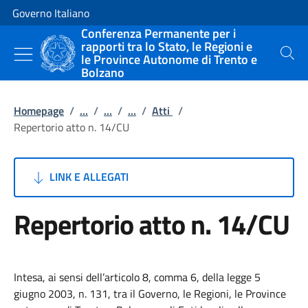
Vai al contenuto
Vai alla navigazione del sito
Governo Italiano
Conferenza Permanente per i
rapporti tra lo Stato, le Regioni e
le Province Autonome di Trento e
Cerca
Bolzano
Homepage
/
...
/
...
/
...
/
Atti
/
Repertorio atto n. 14/CU
LINK E ALLEGATI
Repertorio atto n. 14/CU
Intesa, ai sensi dell’articolo 8, comma 6, della legge 5
giugno 2003, n. 131, tra il Governo, le Regioni, le Province