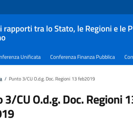
apporti tra lo Stato, le Regioni e le 
no
nferenza Unificata
Conferenza Finanza Pubblica
Con
a
/
Punto 3/CU O.d.g. Doc. Regioni 13 feb2019
 3/CU O.d.g. Doc. Regioni 1
019