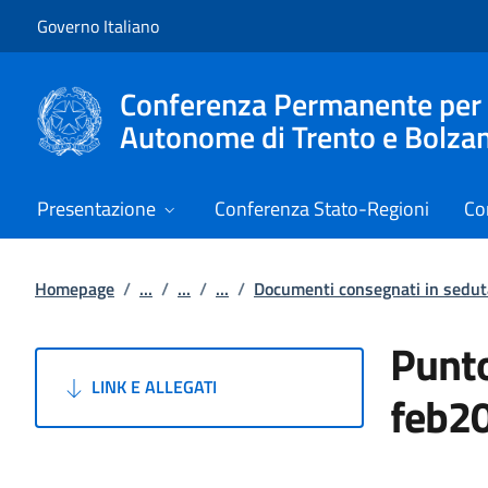
Vai al contenuto
Vai alla navigazione del sito
Governo Italiano
Conferenza Permanente per i r
Autonome di Trento e Bolza
Presentazione
Conferenza Stato-Regioni
Co
Homepage
/
...
/
...
/
...
/
Documenti consegnati in sedut
Punto
LINK E ALLEGATI
feb2