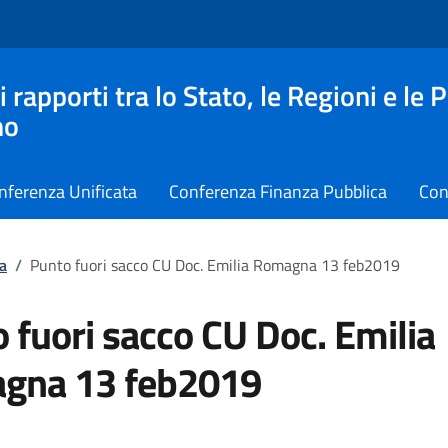
apporti tra lo Stato, le Regioni e le 
no
nferenza Unificata
Conferenza Finanza Pubblica
Con
a
/
Punto fuori sacco CU Doc. Emilia Romagna 13 feb2019
 fuori sacco CU Doc. Emilia
gna 13 feb2019