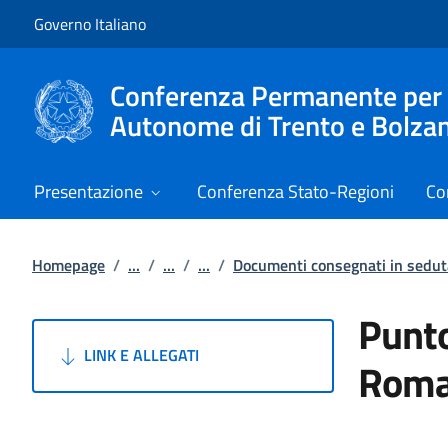
Vai al contenuto
Vai alla navigazione del sito
Governo Italiano
Conferenza Permanente per i r
Autonome di Trento e Bolza
Presentazione
Conferenza Stato-Regioni
Co
Homepage
/
...
/
...
/
...
/
Documenti consegnati in sedut
Punto
LINK E ALLEGATI
Roma