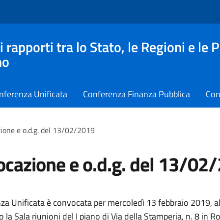
apporti tra lo Stato, le Regioni e le 
no
nferenza Unificata
Conferenza Finanza Pubblica
Con
ione e o.d.g. del 13/02/2019
cazione e o.d.g. del 13/02
za Unificata è convocata per mercoledì 13 febbraio 2019, al
 la Sala riunioni del I piano di Via della Stamperia, n. 8 in R