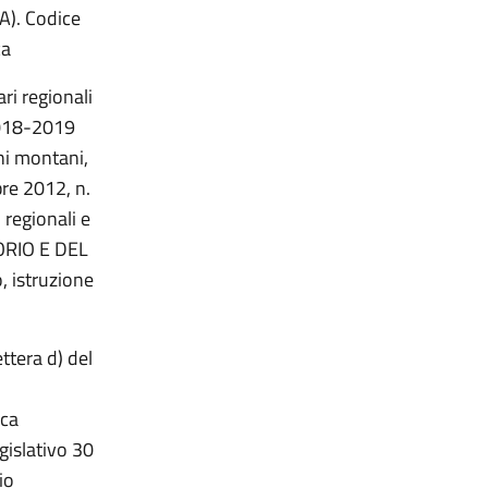
A). Codice
ca
ri regionali
2018-2019
ni montani,
bre 2012, n.
 regionali e
ORIO E DEL
 istruzione
ttera d) del
ica
egislativo 30
io