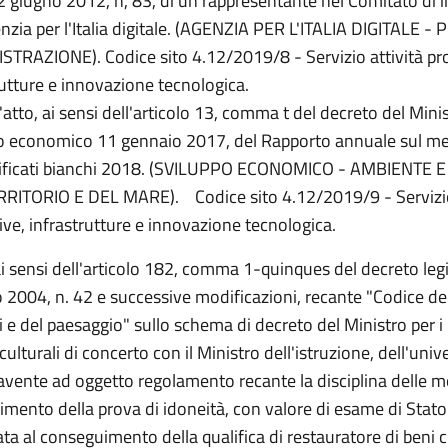
2 giugno 2012, n, 83, di un rappresentante nel Comitato di i
enzia per l'Italia digitale. (AGENZIA PER L'ITALIA DIGITALE 
TRAZIONE). Codice sito 4.12/2019/8 - Servizio attività pro
rutture e innovazione tecnologica.
atto, ai sensi dell'articolo 13, comma t del decreto del Minis
o economico 11 gennaio 2017, del Rapporto annuale sul 
tificati bianchi 2018. (SVILUPPO ECONOMICO - AMBIENTE 
RITORIO E DEL MARE). Codice sito 4.12/2019/9 - Servizio
ive, infrastrutture e innovazione tecnologica.
ai sensi dell'articolo 182, comma 1-quinques del decreto leg
 2004, n. 42 e successive modificazioni, recante "Codice de
i e del paesaggio" sullo schema di decreto del Ministro per i 
 culturali di concerto con il Ministro dell'istruzione, dell'univ
 avente ad oggetto regolamento recante la disciplina delle m
gimento della prova di idoneità, con valore di esame di Stato 
ata al conseguimento della qualifica di restauratore di beni cu