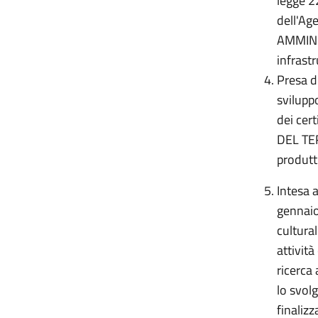
legge 2
dell'Ag
AMMINIS
infrast
Presa d'
svilupp
dei cer
DEL TER
produtt
Intesa 
gennaio
cultural
attività
ricerca
lo svol
finalizz