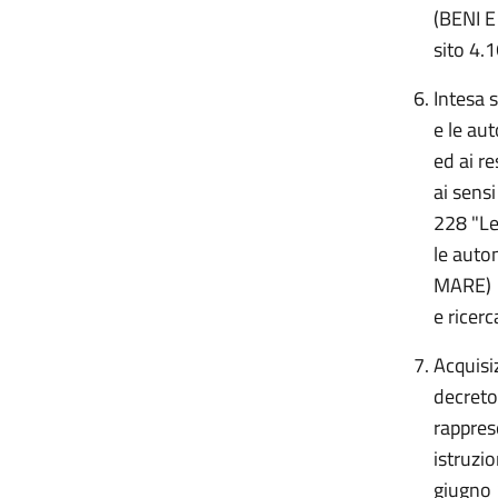
(BENI E
sito 4.
Intesa 
e le au
ed ai r
ai sens
228 "Leg
le aut
MARE) C
e ricerc
Acquisiz
decreto
rappres
istruzio
giugno 