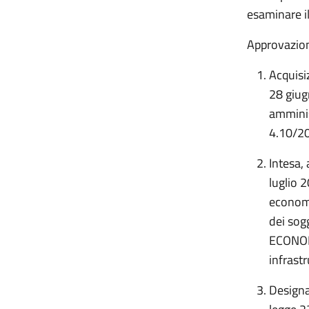
esaminare i
Approvazion
Acquisiz
28 giug
amminis
4.10/20
Intesa,
luglio 
economi
dei sogg
ECONOMI
infrast
Designa