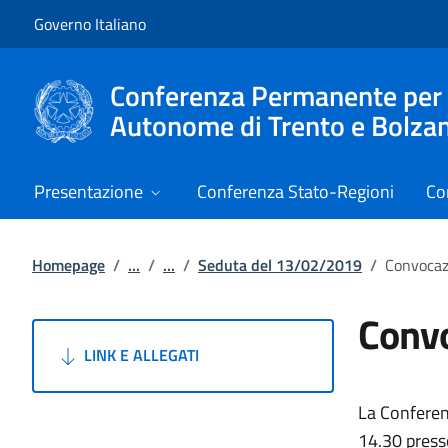
Vai al contenuto
Vai alla navigazione del sito
Governo Italiano
Conferenza Permanente per i r
Autonome di Trento e Bolza
Presentazione
Conferenza Stato-Regioni
Co
Homepage
/
...
/
...
/
Seduta del 13/02/2019
/
Convocaz
Convo
LINK E ALLEGATI
La Conferen
14.30 presso