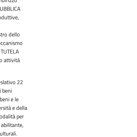
ndirizzo
- PUBBLICA
duttive,
tro dello
meccanismo
E TUTELA
 attività
islativo 22
i beni
beni e le
ersità e della
odalità per
abilitante,
lturali.