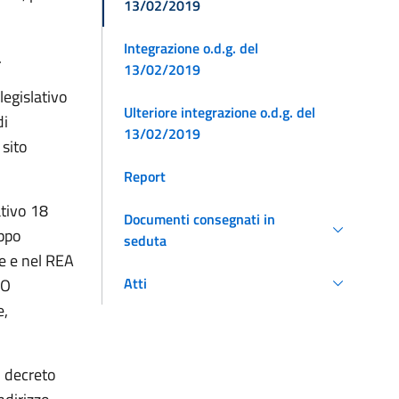
13/02/2019
Integrazione o.d.g. del
.
13/02/2019
legislativo
Ulteriore integrazione o.d.g. del
di
13/02/2019
 sito
Report
ativo 18
Documenti consegnati in
uppo
seduta
se e nel REA
Atti
PO
e,
l decreto