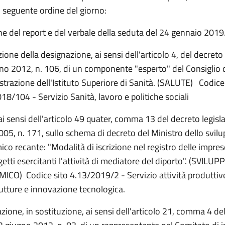
l seguente ordine del giorno:
e del report e del verbale della seduta del 24 gennaio 2019
ione della designazione, ai sensi dell'articolo 4, del decreto 
no 2012, n. 106, di un componente "esperto" del Consiglio 
trazione dell'Istituto Superiore di Sanità. (SALUTE) Codice
18/104 - Servizio Sanità, lavoro e politiche sociali
 ai sensi dell'articolo 49 quater, comma 13 del decreto legisl
2005, n. 171, sullo schema di decreto del Ministro dello svil
co recante: "Modalità di iscrizione nel registro delle impre
etti esercitanti l'attività di mediatore del diporto". (SVILUP
CO) Codice sito 4.13/2019/2 - Servizio attività produttiv
rutture e innovazione tecnologica.
zione, in sostituzione, ai sensi dell'articolo 21, comma 4 de