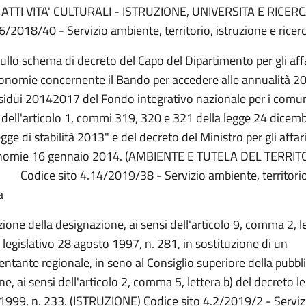
 ATTI VITA' CULTURALI - ISTRUZIONE, UNIVERSITA E RICERC
16/2018/40 - Servizio ambiente, territorio, istruzione e ricer
sullo schema di decreto del Capo del Dipartimento per gli affa
tonomie concernente il Bando per accedere alle annualità 
esidui 20142017 del Fondo integrativo nazionale per i comu
i dell'articolo 1, commi 319, 320 e 321 della legge 24 dicem
ge di stabilità 2013" e del decreto del Ministro per gli affari
onomie 16 gennaio 2014. (AMBIENTE E TUTELA DEL TERRIT
odice sito 4.14/2019/38 - Servizio ambiente, territorio,
a
ione della designazione, ai sensi dell'articolo 9, comma 2, le
 legislativo 28 agosto 1997, n. 281, in sostituzione di un
entante regionale, in seno al Consiglio superiore della pubbl
ne, ai sensi dell'articolo 2, comma 5, lettera b) del decreto l
1999, n. 233. (ISTRUZIONE) Codice sito 4.2/2019/2 - Serviz