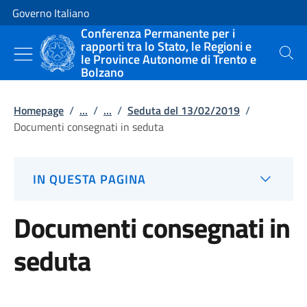
Vai al contenuto
Vai alla navigazione del sito
Governo Italiano
Conferenza Permanente per i
rapporti tra lo Stato, le Regioni e
le Province Autonome di Trento e
Cerca
Bolzano
Homepage
/
...
/
...
/
Seduta del 13/02/2019
/
Documenti consegnati in seduta
IN QUESTA PAGINA
Documenti consegnati in
seduta