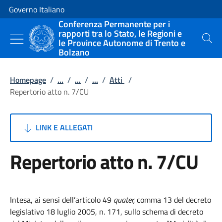
Vai al contenuto
Vai alla navigazione del sito
Governo Italiano
Conferenza Permanente per i
rapporti tra lo Stato, le Regioni e
le Province Autonome di Trento e
Cerca
Bolzano
Homepage
/
...
/
...
/
...
/
Atti
/
Repertorio atto n. 7/CU
LINK E ALLEGATI
Repertorio atto n. 7/CU
Intesa, ai sensi dell’articolo 49
quater,
comma 13 del decreto
legislativo 18 luglio 2005, n. 171, sullo schema di decreto