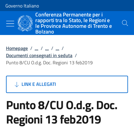
Vai al contenuto
Vai alla navigazione del sito
Governo Italiano
Conferenza Permanente per i
rapporti tra lo Stato, le Regioni e
le Province Autonome di Trento e
Cerca
Bolzano
Homepage
/
...
/
...
/
...
/
Documenti consegnati in seduta
/
Punto 8/CU O.d.g. Doc. Regioni 13 feb2019
LINK E ALLEGATI
Punto 8/CU O.d.g. Doc.
Regioni 13 feb2019