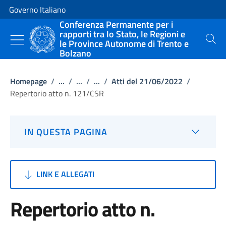
Vai al contenuto
Vai alla navigazione del sito
Governo Italiano
Conferenza Permanente per i
rapporti tra lo Stato, le Regioni e
le Province Autonome di Trento e
Cerca
Bolzano
Homepage
/
...
/
...
/
...
/
Atti del 21/06/2022
/
Repertorio atto n. 121/CSR
IN QUESTA PAGINA
LINK E ALLEGATI
Repertorio atto n.