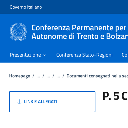
Vai al contenuto
Vai alla navigazione del sito
Governo Italiano
Conferenza Permanente per i r
Autonome di Trento e Bolza
Presentazione
Conferenza Stato-Regioni
Co
Homepage
/
...
/
...
/
...
/
Documenti consegnati nella s
P. 5 
LINK E ALLEGATI