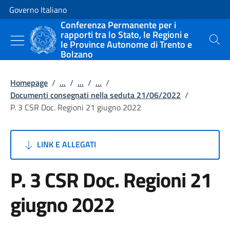
Vai al contenuto
Vai alla navigazione del sito
Governo Italiano
Conferenza Permanente per i
rapporti tra lo Stato, le Regioni e
le Province Autonome di Trento e
Cerca
Bolzano
Homepage
/
...
/
...
/
...
/
Documenti consegnati nella seduta 21/06/2022
/
P. 3 CSR Doc. Regioni 21 giugno 2022
LINK E ALLEGATI
P. 3 CSR Doc. Regioni 21
giugno 2022