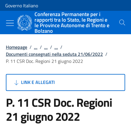
Vai al contenuto
Vai alla navigazione del sito
Governo Italiano
Conferenza Permanente per i
rapporti tra lo Stato, le Regioni e
le Province Autonome di Trento e
Cerca
Bolzano
Homepage
/
...
/
...
/
...
/
Documenti consegnati nella seduta 21/06/2022
/
P. 11 CSR Doc. Regioni 21 giugno 2022
LINK E ALLEGATI
P. 11 CSR Doc. Regioni
21 giugno 2022