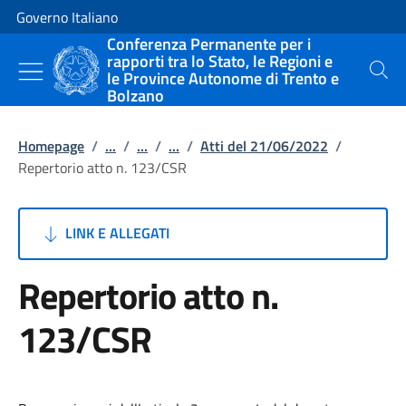
Vai al contenuto
Vai alla navigazione del sito
Governo Italiano
Conferenza Permanente per i
rapporti tra lo Stato, le Regioni e
le Province Autonome di Trento e
Cerca
Bolzano
Homepage
/
...
/
...
/
...
/
Atti del 21/06/2022
/
Repertorio atto n. 123/CSR
LINK E ALLEGATI
Repertorio atto n.
123/CSR