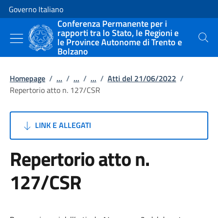
Vai al contenuto
Vai alla navigazione del sito
Governo Italiano
Conferenza Permanente per i
rapporti tra lo Stato, le Regioni e
le Province Autonome di Trento e
Cerca
Bolzano
Homepage
/
...
/
...
/
...
/
Atti del 21/06/2022
/
Repertorio atto n. 127/CSR
LINK E ALLEGATI
Repertorio atto n.
127/CSR