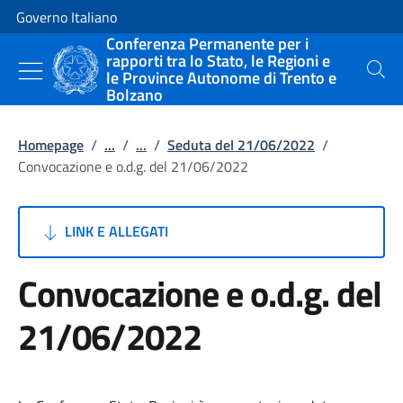
Vai al contenuto
Vai alla navigazione del sito
Governo Italiano
Conferenza Permanente per i
rapporti tra lo Stato, le Regioni e
le Province Autonome di Trento e
Cerca
Bolzano
Homepage
/
...
/
...
/
Seduta del 21/06/2022
/
Convocazione e o.d.g. del 21/06/2022
LINK E ALLEGATI
Convocazione e o.d.g. del
21/06/2022