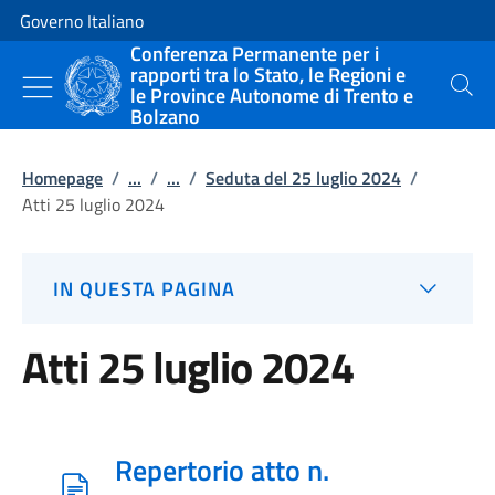
Vai al contenuto
Vai alla navigazione del sito
Governo Italiano
Conferenza Permanente per i
rapporti tra lo Stato, le Regioni e
le Province Autonome di Trento e
Cerca
Bolzano
Homepage
/
...
/
...
/
Seduta del 25 luglio 2024
/
Atti 25 luglio 2024
IN QUESTA PAGINA
Atti 25 luglio 2024
Repertorio atto n.