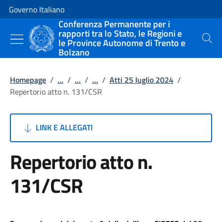
Vai al contenuto
Vai alla navigazione del sito
Governo Italiano
Conferenza Permanente per i
rapporti tra lo Stato, le Regioni e
le Province Autonome di Trento e
Cerca
Bolzano
Homepage
/
...
/
...
/
...
/
Atti 25 luglio 2024
/
Repertorio atto n. 131/CSR
LINK E ALLEGATI
Repertorio atto n.
131/CSR