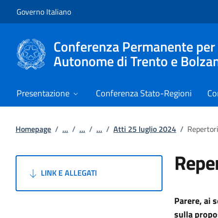
Vai al contenuto
Vai alla navigazione del sito
Governo Italiano
Conferenza Permanente per i r
Autonome di Trento e Bolza
Presentazione
Conferenza Stato-Regioni
Co
Homepage
/
...
/
...
/
...
/
Atti 25 luglio 2024
/
Repertor
Reper
LINK E ALLEGATI
Parere, ai 
sulla prop