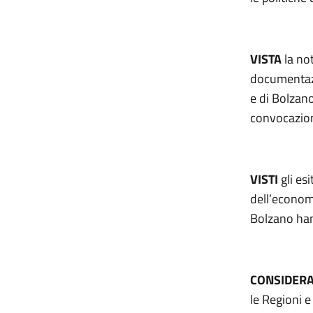
VISTA
la
not
documentazi
e di Bolzano
convocazione
VISTI
gli es
dell’economi
Bolzano han
CONSIDER
le Regioni 