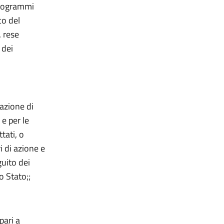
programmi
co del
, rese
 dei
uazione di
e per le
tati, o
 di azione e
guito dei
o Stato;;
pari a