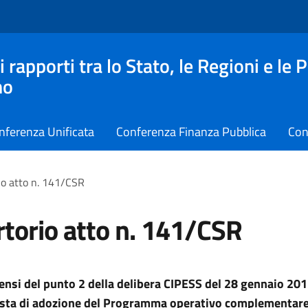
apporti tra lo Stato, le Regioni e le 
no
nferenza Unificata
Conferenza Finanza Pubblica
Con
io atto n. 141/CSR
torio atto n. 141/CSR
sensi del punto 2 della delibera CIPESS del 28 gennaio 201
osta di adozione del Programma operativo complementar