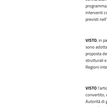
programmaz
interventi 
previsti ne
VISTO
, in p
sono adotta
proposta de
strutturali 
Regioni inte
VISTO
l’art
convertito, 
Autorità di