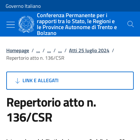
Vai al contenuto
Vai alla navigazione del sito
Governo Italiano
Conferenza Permanente per i
rapporti tra lo Stato, le Regioni e
le Province Autonome di Trento e
Cerca
Bolzano
Homepage
/
...
/
...
/
...
/
Atti 25 luglio 2024
/
Repertorio atto n. 136/CSR
LINK E ALLEGATI
Repertorio atto n.
136/CSR