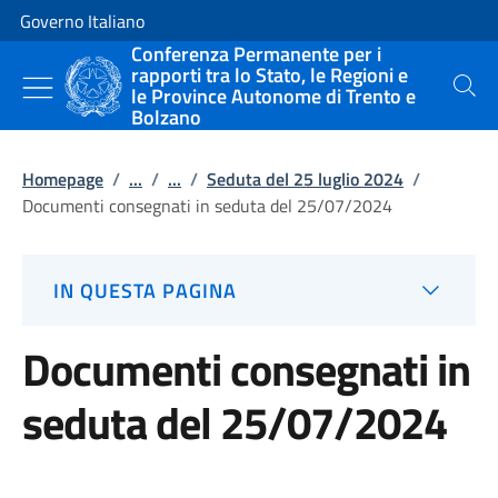
Vai al contenuto
Vai alla navigazione del sito
Governo Italiano
Conferenza Permanente per i
rapporti tra lo Stato, le Regioni e
le Province Autonome di Trento e
Cerca
Bolzano
Homepage
/
...
/
...
/
Seduta del 25 luglio 2024
/
Documenti consegnati in seduta del 25/07/2024
IN QUESTA PAGINA
Documenti consegnati in
seduta del 25/07/2024