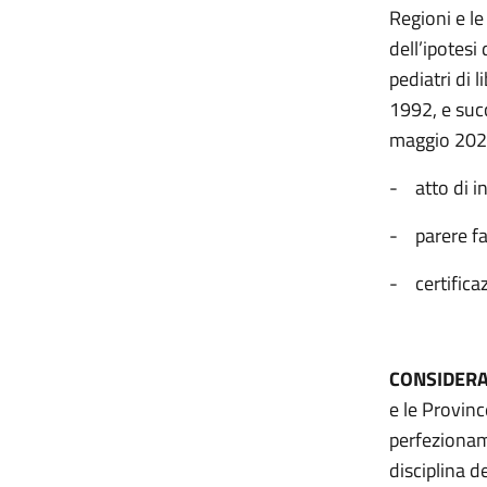
Regioni e l
dell’ipotesi
pediatri di l
1992, e suc
maggio 2024
- atto di in
- parere fa
- certificaz
CONSIDER
e le Provin
perfezioname
disciplina de