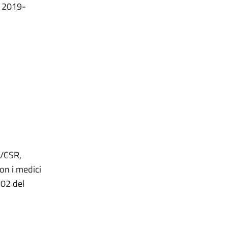
o 2019-
4/CSR,
con i medici
 502 del