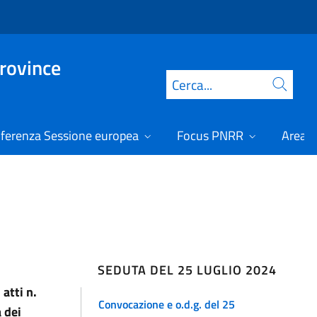
Province
Cerca
ferenza Sessione europea
Focus PNRR
Area r
SEDUTA DEL 25 LUGLIO 2024
atti n.
Convocazione e o.d.g. del 25
 dei