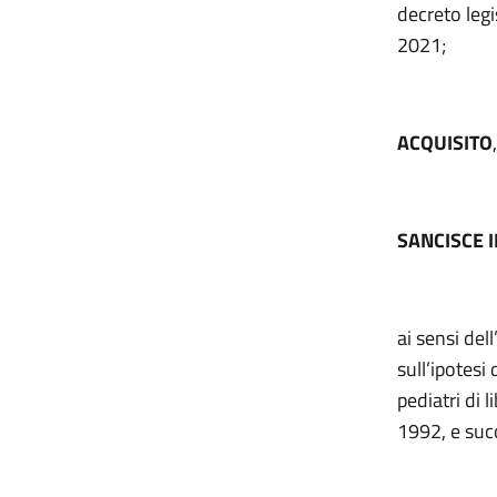
decreto legi
2021;
ACQUISITO
SANCISCE 
ai sensi del
sull’ipotesi
pediatri di l
1992, e suc