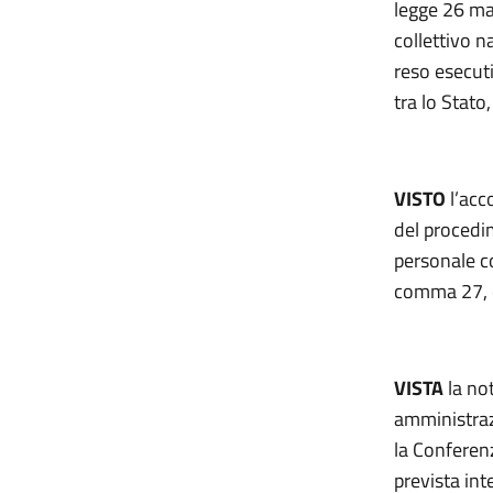
legge 26 mag
collettivo n
reso esecut
tra lo Stato
VISTO
l’acc
del procedim
personale co
comma 27, d
VISTA
la not
amministrazi
la Conferenz
prevista int