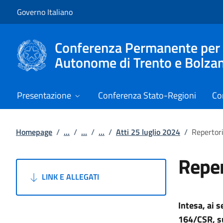
Vai al contenuto
Vai alla navigazione del sito
Governo Italiano
Conferenza Permanente per i r
Autonome di Trento e Bolza
Presentazione
Conferenza Stato-Regioni
Co
Homepage
/
...
/
...
/
...
/
Atti 25 luglio 2024
/
Repertor
Reper
LINK E ALLEGATI
Intesa, ai 
164/CSR, su