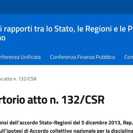
apporti tra lo Stato, le Regioni e le 
no
nferenza Unificata
Conferenza Finanza Pubblica
Con
io atto n. 132/CSR
torio atto n. 132/CSR
sensi dell’accordo Stato-Regioni del 5 dicembre 2013, Rep. 
ll’ipotesi di Accordo collettivo nazionale per la disciplina