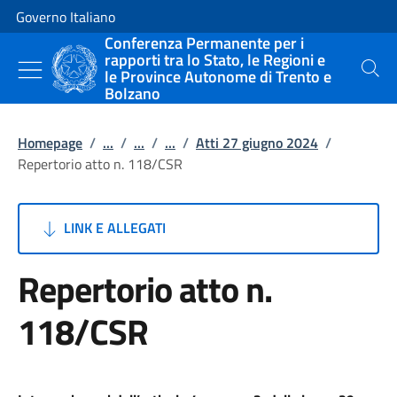
Vai al contenuto
Vai alla navigazione del sito
Governo Italiano
Conferenza Permanente per i
rapporti tra lo Stato, le Regioni e
le Province Autonome di Trento e
Cerca
Bolzano
Homepage
/
...
/
...
/
...
/
Atti 27 giugno 2024
/
Repertorio atto n. 118/CSR
LINK E ALLEGATI
Repertorio atto n.
118/CSR