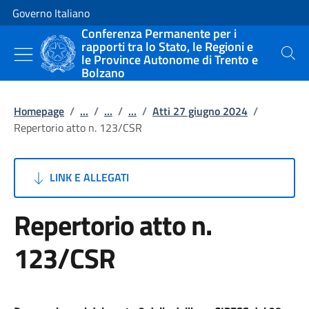
Vai al contenuto
Vai alla navigazione del sito
Governo Italiano
Conferenza Permanente per i
rapporti tra lo Stato, le Regioni e
le Province Autonome di Trento e
Cerca
Bolzano
Homepage
/
...
/
...
/
...
/
Atti 27 giugno 2024
/
Repertorio atto n. 123/CSR
LINK E ALLEGATI
Repertorio atto n.
123/CSR